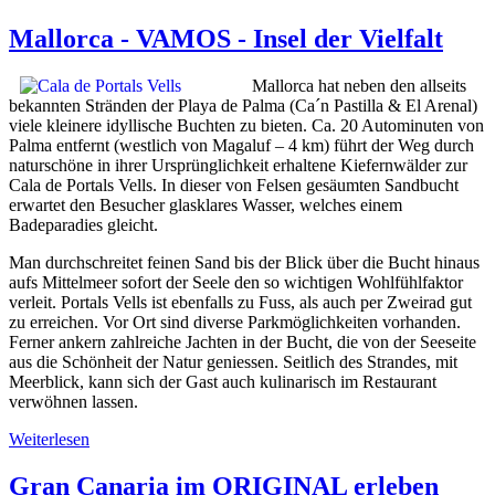
Mallorca - VAMOS - Insel der Vielfalt
Mallorca hat neben den allseits
bekannten Stränden der Playa de Palma (Ca´n Pastilla & El Arenal)
viele kleinere idyllische Buchten zu bieten. Ca. 20 Autominuten von
Palma entfernt (westlich von Magaluf – 4 km) führt der Weg durch
naturschöne in ihrer Ursprünglichkeit erhaltene Kiefernwälder zur
Cala de Portals Vells. In dieser von Felsen gesäumten Sandbucht
erwartet den Besucher glasklares Wasser, welches einem
Badeparadies gleicht.
Man durchschreitet feinen Sand bis der Blick über die Bucht hinaus
aufs Mittelmeer sofort der Seele den so wichtigen Wohlfühlfaktor
verleit. Portals Vells ist ebenfalls zu Fuss, als auch per Zweirad gut
zu erreichen. Vor Ort sind diverse Parkmöglichkeiten vorhanden.
Ferner ankern zahlreiche Jachten in der Bucht, die von der Seeseite
aus die Schönheit der Natur geniessen. Seitlich des Strandes, mit
Meerblick, kann sich der Gast auch kulinarisch im Restaurant
verwöhnen lassen.
Weiterlesen
Gran Canaria im ORIGINAL erleben